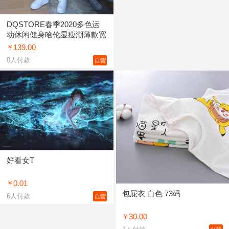
DQSTORE春季2020多色运
动休闲健身哈伦显瘦潮薄款宽
松束脚卫裤女
139.00
￥
0
人付款
自营
好看女T
0.01
￥
包屁衣 白色 73码
6
人付款
自营
30.00
￥