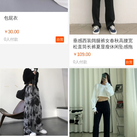
包屁衣
30.00
￥
0
人付款
自营
垂感西装阔腿裤女春秋高腰宽
松直筒长裤夏显瘦休闲坠感拖
地裤子女 黑色，酒红色
109.00
￥
XS,S,M,L,XL
0
人付款
自营