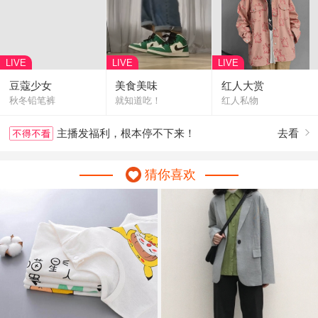
LIVE
LIVE
LIVE
豆蔻少女
美食美味
红人大赏
秋冬铅笔裤
就知道吃！
红人私物
主播发福利，根本停不下来！
去看

猜你喜欢