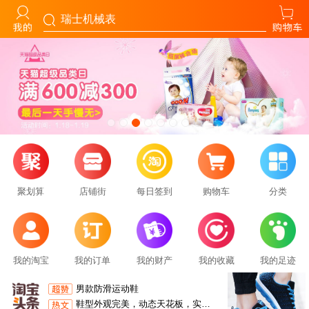
瑞士机械表
蓝牙无线鼠标静音无声可充电款游戏电竞男女生
毫秒级响应，无线零延迟搭载行业顶尖无线传输技术，配合高性能主控芯片，实现原生回报率与微秒级信号传输。抗干扰算法加持，传输稳定性媲美有线，无论是游戏的瞬镜甩枪，还是的精准走位，都能同步手速、无拖泥带水，彻底消除无线延迟焦虑。旗舰硬件，硬核性能
聚划算
店铺街
每日签到
购物车
分类
2025最新款电竞鼠标
多种颜色可选择炫酷发光男女通用适合上网办公打游戏等可选择有线或无线款静音电竞款鼠标使用顺滑不卡顿年最新款
男款防滑运动鞋
鞋型外观完美，动态天花板，实战加强，包裹强，回弹好，还真优秀，鞋面采取透气不闷脚，减震摩擦有声音，适于各种人群防滑耐磨
我的淘宝
我的订单
我的财产
我的收藏
我的足迹
蓝牙无线鼠标静音无声可充电款游戏电竞男女生
毫秒级响应，无线零延迟搭载行业顶尖无线传输技术，配合高性能主控芯片，实现原生回报率与微秒级信号传输。抗干扰算法加持，传输稳定性媲美有线，无论是游戏的瞬镜甩枪，还是的精准走位，都能同步手速、无拖泥带水，彻底消除无线延迟焦虑。旗舰硬件，硬核性能