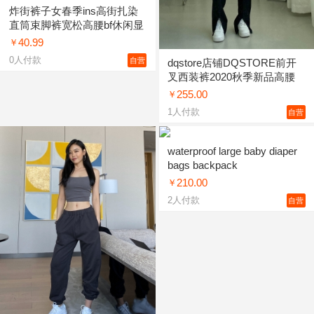
炸街裤子女春季ins高街扎染
直筒束脚裤宽松高腰bf休闲显
瘦长裤潮 图片色 s,m,l
40.99
￥
0
人付款
自营
dqstore店铺DQSTORE前开
叉西装裤2020秋季新品高腰
直筒垂感街头拖
255.00
￥
1
人付款
自营
waterproof large baby diaper
bags backpack
210.00
￥
2
人付款
自营