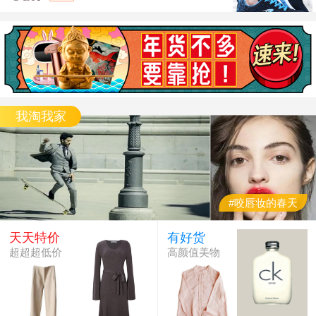
2025最新款电竞鼠标
多种颜色可选择炫酷发光男女通用适合上网办公打游戏等可选择有线或无线款静音电竞款鼠标使用顺滑不卡顿年最新款
我淘我家
#咬唇妆的春天
天天特价
有好货
超超超低价
高颜值美物