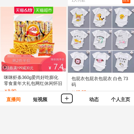
1
人付款
自营
咪咪虾条360g爱尚好吃膨化
包屁衣包屁衣包屁衣 白色 73
零食童年大礼包网红休闲怀旧
码
小吃食品
9.90
￥
40.00
￥
+
6
人付款
自营
直播间
短视频
动态
个人主页
0
人付款
自营