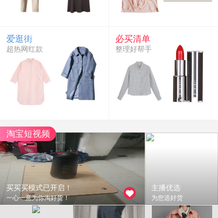
爱逛街
必买清单
超热网红款
整理好帮手
淘宝短视频
买买买模式已开启！
主播优选
一心一意为你淘好货！
为您选好货