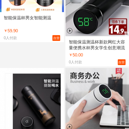
智能保温杯男女智能测温
59.90
￥
0
人付款
自营
智能保温测温杯新款网红大容
量便携水杯男女学生创意潮流
简约
50.00
￥
0
人付款
自营