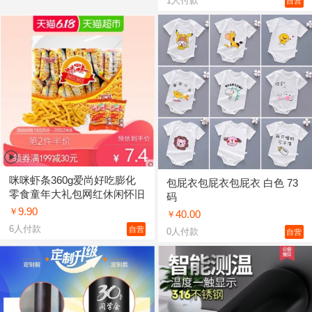
1
人付款
自营
咪咪虾条360g爱尚好吃膨化
包屁衣包屁衣包屁衣 白色 73
零食童年大礼包网红休闲怀旧
码
小吃食品
9.90
￥
40.00
￥
6
人付款
自营
0
人付款
自营