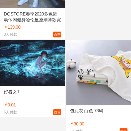
DQSTORE春季2020多色运
动休闲健身哈伦显瘦潮薄款宽
松束脚卫裤女
139.00
￥
0
人付款
自营
好看女T
0.01
￥
包屁衣 白色 73码
6
人付款
自营
30.00
￥