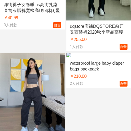
炸街裤子女春季ins高街扎染
直筒束脚裤宽松高腰bf休闲显
瘦长裤潮 图片色 s,m,l
40.99
￥
0
人付款
自营
dqstore店铺DQSTORE前开
叉西装裤2020秋季新品高腰
直筒垂感街头拖
255.00
￥
1
人付款
自营
waterproof large baby diaper
bags backpack
210.00
￥
2
人付款
自营