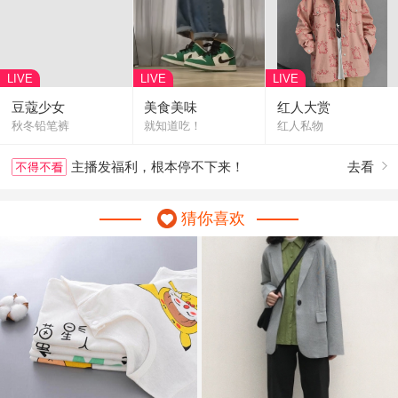
LIVE
LIVE
LIVE
豆蔻少女
美食美味
红人大赏
秋冬铅笔裤
就知道吃！
红人私物
主播发福利，根本停不下来！
去看

猜你喜欢