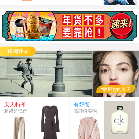
2025最新款电竞鼠标
多种颜色可选择炫酷发光男女通用适合上网办公打游戏等可选择有线或无线款静音电竞款鼠标使用顺滑不卡顿年最新款
我淘我家
#咬唇妆的春天
天天特价
有好货
超超超低价
高颜值美物