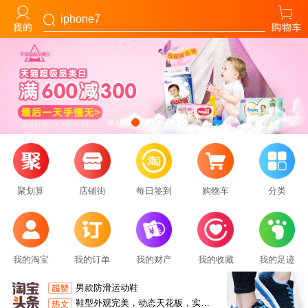
iphone7
蓝牙无线鼠标静音无声可充电款游戏电竞男女生
毫秒级响应，无线零延迟搭载行业顶尖无线传输技术，配合高性能主控芯片，实现原生回报率与微秒级信号传输。抗干扰算法加持，传输稳定性媲美有线，无论是游戏的瞬镜甩枪，还是的精准走位，都能同步手速、无拖泥带水，彻底消除无线延迟焦虑。旗舰硬件，硬核性能
聚划算
店铺街
每日签到
购物车
分类
2025最新款电竞鼠标
多种颜色可选择炫酷发光男女通用适合上网办公打游戏等可选择有线或无线款静音电竞款鼠标使用顺滑不卡顿年最新款
男款防滑运动鞋
鞋型外观完美，动态天花板，实战加强，包裹强，回弹好，还真优秀，鞋面采取透气不闷脚，减震摩擦有声音，适于各种人群防滑耐磨
我的淘宝
我的订单
我的财产
我的收藏
我的足迹
蓝牙无线鼠标静音无声可充电款游戏电竞男女生
毫秒级响应，无线零延迟搭载行业顶尖无线传输技术，配合高性能主控芯片，实现原生回报率与微秒级信号传输。抗干扰算法加持，传输稳定性媲美有线，无论是游戏的瞬镜甩枪，还是的精准走位，都能同步手速、无拖泥带水，彻底消除无线延迟焦虑。旗舰硬件，硬核性能