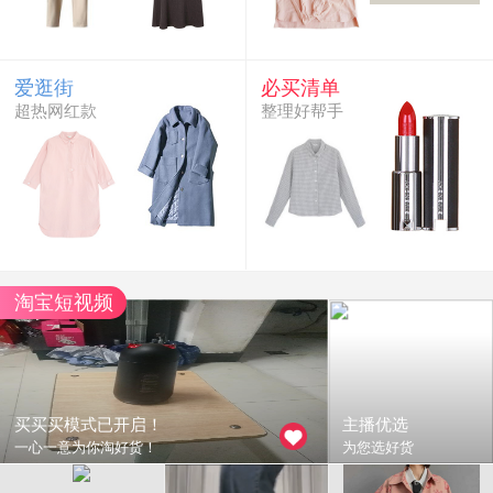
爱逛街
必买清单
超热网红款
整理好帮手
淘宝短视频
买买买模式已开启！
主播优选
一心一意为你淘好货！
为您选好货