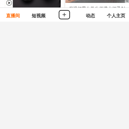
保温杯男女学生便携水杯子创
+
意个性潮流大容量简约智能测
智能保温杯男女便携小学生高
直播间
短视频
动态
个人主页
温茶杯子
档不锈钢水杯大容量泡茶杯子
80.00
￥
创意个性
168.00
￥
0
人付款
自营
0
人付款
自营