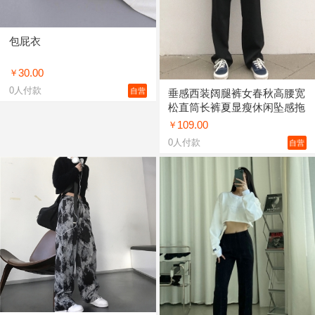
包屁衣
30.00
￥
0
人付款
自营
垂感西装阔腿裤女春秋高腰宽
松直筒长裤夏显瘦休闲坠感拖
地裤子女 黑色，酒红色
109.00
￥
XS,S,M,L,XL
0
人付款
自营